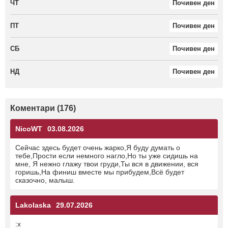
ЧТ
Почивен ден
ПТ
Почивен ден
СБ
Почивен ден
НД
Почивен ден
Коментари (176)
NicoWT
03.08.2026
Сейчас здесь будет очень жарко,Я буду думать о
тебе,Прости если немного нагло,Но ты уже сидишь на
мне, Я нежно глажу твои груди,Ты вся в движении, вся
горишь,На финиш вместе мы прибудем,Всё будет
сказочно, малыш.
Lakolaska
29.07.2026
:x