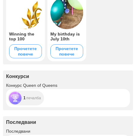
Winning the
My birthday is
top 100
July 10th
Прочетете
Прочетете
повече
повече
Конкурси
Конкурс Queen of Queens
1
печалба
Последвани
+26
Последвани