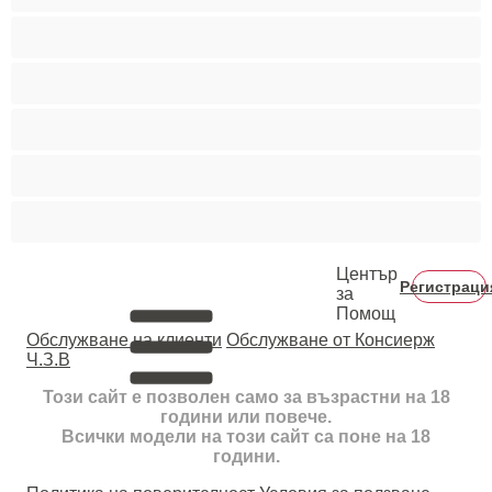
Средни гърди
Тийнейджъри 18+
Фетиш
Цветнокожи
Червенокоси
Център
Регистраци
за
Помощ
Oбслужване на клиенти
Обслужване от Консиерж
Ч.З.В
Този сайт е позволен само за възрастни на 18
години или повече.
Всички модели на този сайт са поне на 18
години.