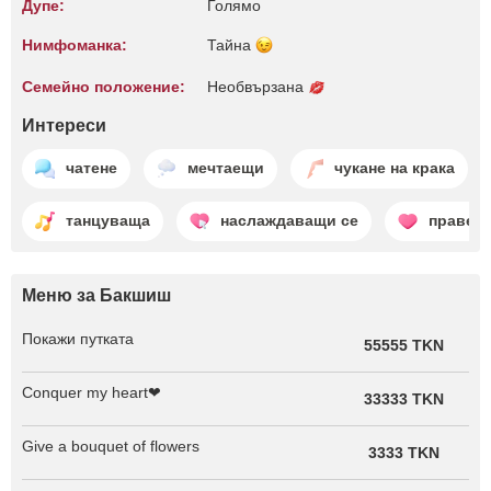
Дупе:
Голямо
Нимфоманка:
Тайна
Семейно положение:
Необвързана
Интереси
чатене
мечтаещи
чукане на крака
танцуваща
наслаждаващи се
правене
Меню за Бакшиш
Покажи путката
55555 TKN
Conquer my heart❤
33333 TKN
Give a bouquet of flowers
3333 TKN