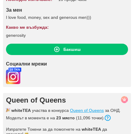
За мен
I love food, money, sex and generous men)))
Какво ме възбужда:
generosity
Бакшиш
Социални мрежи
10 TKN
Queen of Queens
whiteTEA
участва в конкурса
Queen of Queens
за ОНД.
Моделът в момента е на
23 място
(11,096 точки).
Изпратете Токени за да помогнете на
whiteTEA
да