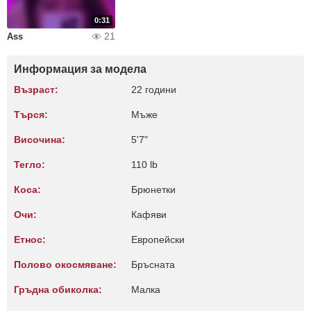
0:31
21
Ass
Информация за модела
Възраст:
22 години
Търся:
Мъже
Височина:
5'7"
Тегло:
110 lb
Коса:
Брюнетки
Очи:
Кафяви
Етнос:
Европейски
Полово окосмяване:
Бръсната
Гръдна обиколка:
Малкa